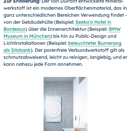
Zur Erinnerung:
Der von DuPont entwickelte Mineral­
werkstoff ist ein modernes Oberflächenmaterial, das in
ganz unterschiedlichen Berei­chen Verwendung findet -
von der Gebäudehülle (Beispiel:
Seeko'o Hotel in
Bordeaux
) über die Innenarchitektur (Beispiel:
BMW
Museum in München
) bis hin zu Public-Design und
Lichtinstallationen (Beispiel:
beleuchteter Bumerang
als Sitzbank
). Der porenfreie Verbundwerkstoff gilt als
schmutzabweisend, leicht zu reinigen, langlebig, und er
kann nahezu jede Form annehmen.