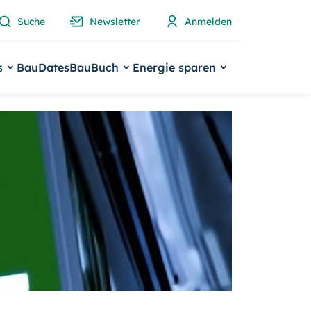
Suche
Newsletter
Anmelden
s
BauDates
BauBuch
Energie sparen