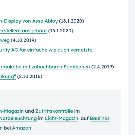
h-Display von Assa Abloy
(16.1.2020)
erstellern ausgebaut
(16.1.2020)
sweg
(4.10.2019)
ity AG für einfache wie auch vernetzte
Dormakaba mit zubuchbaren Funktionen
(2.4.2019)
enkung“
(2.10.2016)
en-Magazin
und
Zutrittskontrolle
im
Notbeleuchtung
im
Licht-Magazin
auf
Baulinks
en
bei
Amazon