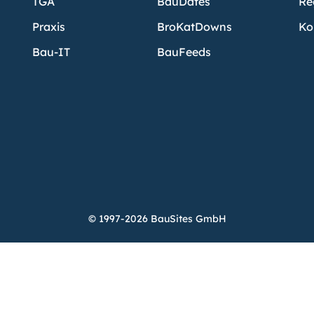
TGA
BauDates
Re
Praxis
BroKatDowns
Ko
Bau-IT
BauFeeds
© 1997-2026 BauSites GmbH