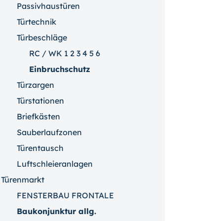
Passivhaustüren
Türtechnik
Türbeschläge
RC / WK 1 2 3 4 5 6
Einbruchschutz
Türzargen
Türstationen
Briefkästen
Sauberlaufzonen
Türentausch
Luftschleieranlagen
Türenmarkt
FENSTERBAU FRONTALE
Baukonjunktur allg.