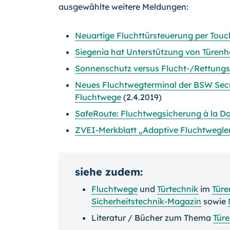
ausgewählte weitere Meldungen:
Neuartige Fluchttürsteuerung per Touc
Siegenia hat Unterstützung von Türenh
Sonnenschutz versus Flucht-/Rettung
Neues Fluchtwegterminal der BSW Secur
Fluchtwege
(2.4.2019)
SafeRoute: Fluchtwegsicherung à la 
ZVEI-Merkblatt „Adaptive Fluchtwegl
siehe zudem:
Fluchtwege
und
Türtechnik
im
Tür
Sicherheitstechnik-Magazin
sowie
Literatur / Bücher zum Thema
Tür