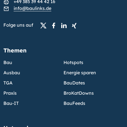
+49 385 39 44 42 16
info@baulinks.de
Folge uns auf
Themen
Bau
Hotspots
Ausbau
Energie sparen
TGA
BauDates
Praxis
BroKatDowns
Bau-IT
BauFeeds