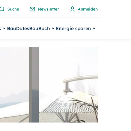
Suche
Newsletter
Anmelden
s
BauDates
BauBuch
Energie sparen