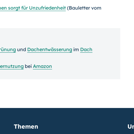
en sorgt für Unzufriedenheit
(Bauletter vom
rünung
und
Dachentwässerung
im
Dach
ernutzung
bei
Amazon
Themen
U