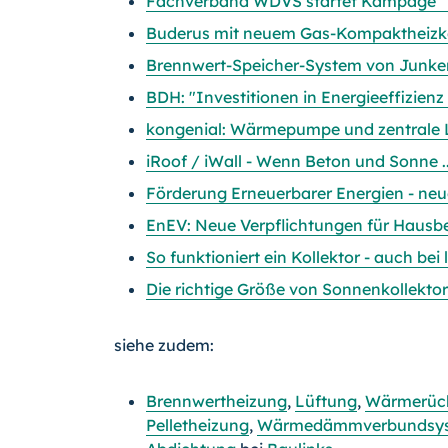
Fachverband WDVS startet Kampage "D
Buderus mit neuem Gas-Kompaktheizk
Brennwert-Speicher-System von Junker
BDH: "Investitionen in Energieeffizie
kongenial: Wärmepumpe und zentrale 
iRoof / iWall - Wenn Beton und Sonne ..
Förderung Erneuerbarer Energien - neu
EnEV: Neue Verpflichtungen für Hausbe
So funktioniert ein Kollektor - auch bei
Die richtige Größe von Sonnenkollekto
siehe zudem:
Brennwertheizung
,
Lüftung
,
Wärmerüc
Pelletheizung
,
Wärmedämmverbundsy