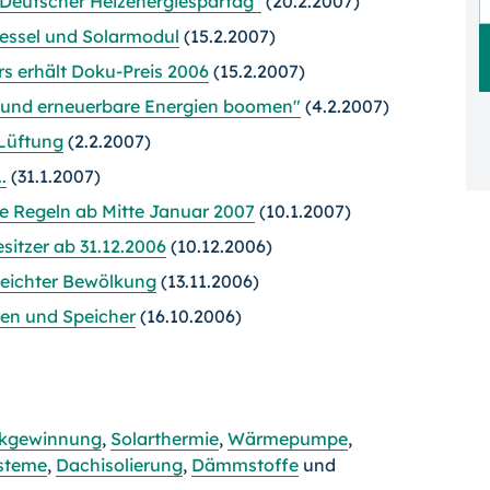
eutscher Heizenergiespartag"
(20.2.2007)
essel und Solarmodul
(15.2.2007)
s erhält Doku-Preis 2006
(15.2.2007)
nz und erneuerbare Energien boomen"
(4.2.2007)
Lüftung
(2.2.2007)
.
(31.1.2007)
e Regeln ab Mitte Januar 2007
(10.1.2007)
sitzer ab 31.12.2006
(10.12.2006)
 leichter Bewölkung
(13.11.2006)
ren und Speicher
(16.10.2006)
kgewinnung
,
Solarthermie
,
Wärmepumpe
,
steme
,
Dachisolierung
,
Dämmstoffe
und