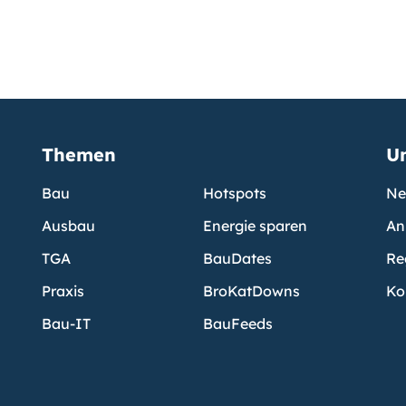
Themen
U
Bau
Hotspots
Ne
Ausbau
Energie sparen
An
TGA
BauDates
Re
Praxis
BroKatDowns
Ko
Bau-IT
BauFeeds