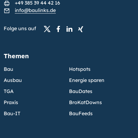
+49 385 39 44 42 16
info@baulinks.de
Folge uns auf
Themen
Bau
Hotspots
Ausbau
Energie sparen
TGA
BauDates
Praxis
BroKatDowns
Bau-IT
BauFeeds