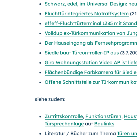
Schwarz, edel, im Universal Design: neu
Fluchttürintegriertes Notraffsystem
(21
effeff-Fluchttürterminal 1385 mit Stan
Vollduplex-Türkommunikation von Jun
Der Hauseingang als Fernsehprogram
Siedle baut Türcontroller-IP aus
(3.7.20
Gira Wohnungsstation Video AP ist lief
Flächenbündige Farbkamera für Siedle
Offene Schnittstelle zur Türkommunika
siehe zudem:
Zutrittskontrolle
,
Funktionstüren
,
Haus
Türsprechanla
ge
auf
Baulinks
Literatur / Bücher zum Thema
Türen un