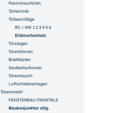
Passivhaustüren
Türtechnik
Türbeschläge
RC / WK 1 2 3 4 5 6
Einbruchschutz
Türzargen
Türstationen
Briefkästen
Sauberlaufzonen
Türentausch
Luftschleieranlagen
Türenmarkt
FENSTERBAU FRONTALE
Baukonjunktur allg.