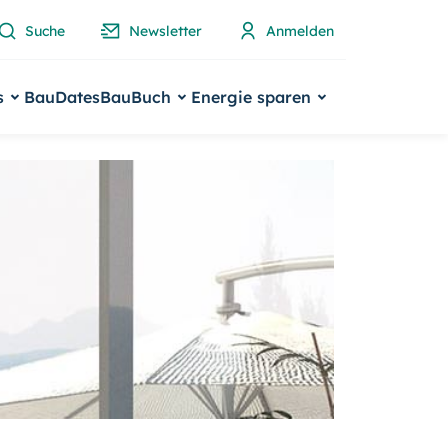
Suche
Newsletter
Anmelden
s
BauDates
BauBuch
Energie sparen