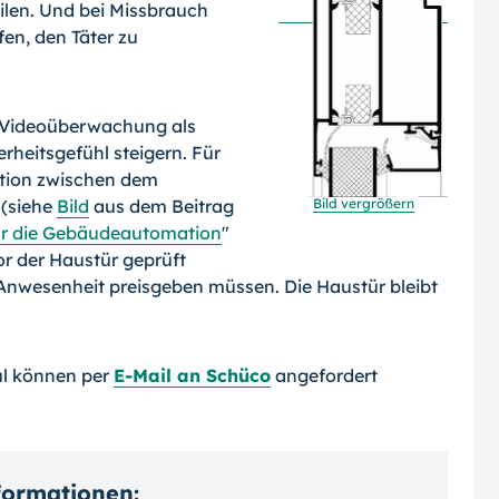
ilen. Und bei Missbrauch
en, den Täter zu
 Videoüberwachung als
erheitsgefühl steigern. Für
ation zwischen dem
Bild vergrößern
(siehe
Bild
aus dem Beitrag
ür die Gebäudeautomation
"
or der Haustür geprüft
Anwesenheit preisgeben müssen. Die Haustür bleibt
l können per
E-Mail an Schüco
angefordert
nformationen: