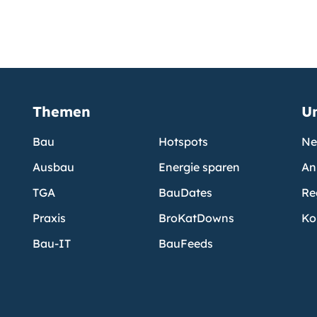
Themen
U
Bau
Hotspots
Ne
Ausbau
Energie sparen
An
TGA
BauDates
Re
Praxis
BroKatDowns
Ko
Bau-IT
BauFeeds