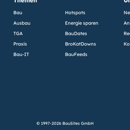
Themen
U
Bau
Hotspots
Ne
Ausbau
Energie sparen
An
TGA
BauDates
Re
Praxis
BroKatDowns
Ko
Bau-IT
BauFeeds
© 1997-2026 BauSites GmbH