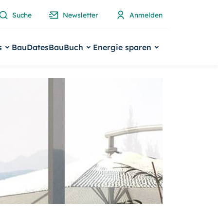
Suche
Newsletter
Anmelden
s
BauDates
BauBuch
Energie sparen