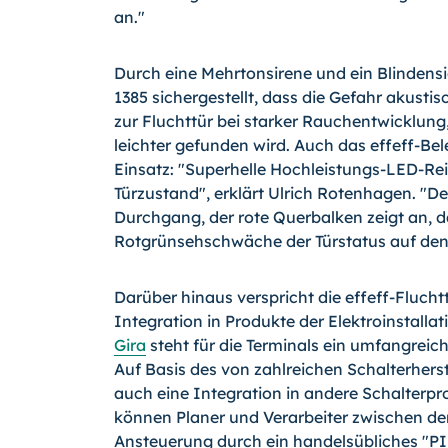
an."
Durch eine Mehrtonsirene und ein Blindensi
1385 sichergestellt, dass die Gefahr aku
zur Fluchttür bei starker Rauchentwicklun
leichter gefunden wird. Auch das effeff-
Einsatz: "Superhelle Hochleistungs-LED-Re
Türzustand", erklärt Ulrich Rotenhagen. "D
Durchgang, der rote Querbalken zeigt an, da
Rotgrünsehschwäche der Türstatus auf den e
Darüber hinaus verspricht die effeff-Fluchtt
Integration in Produkte der Elektroinstall
Gira
steht für die Terminals ein umfangreic
Auf Basis des von zahlreichen Schalterher
auch eine Integration in andere Schalterp
können Planer und Verarbeiter zwischen de
Ansteuerung durch ein handelsübliches "P