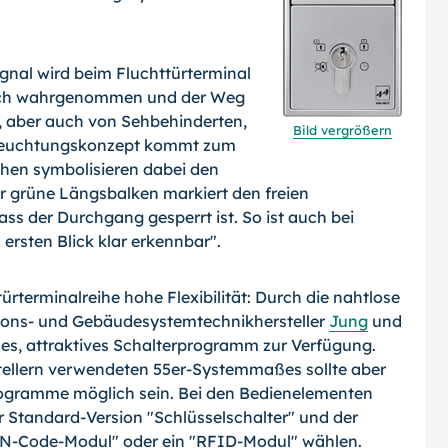
gnal wird beim Fluchttürterminal
stisch wahrgenommen und der Weg
g, aber auch von Sehbehinderten,
Bild vergrößern
Beleuchtungskonzept kommt zum
ihen symbolisieren dabei den
er grüne Längsbalken markiert den freien
ss der Durchgang gesperrt ist. So ist auch bei
rsten Blick klar erkennbar".
ürterminalreihe hohe Flexibilität: Durch die nahtlose
ations- und Gebäudesystemtechnikhersteller
Jung
und
hes, attraktives Schalterprogramm zur Verfügung.
stellern verwendeten 55er-Systemmaßes sollte aber
rogramme möglich sein. Bei den Bedienelementen
r Standard-Version "Schlüsselschalter" und der
IN-Code-Modul" oder ein "RFID-Modul" wählen.