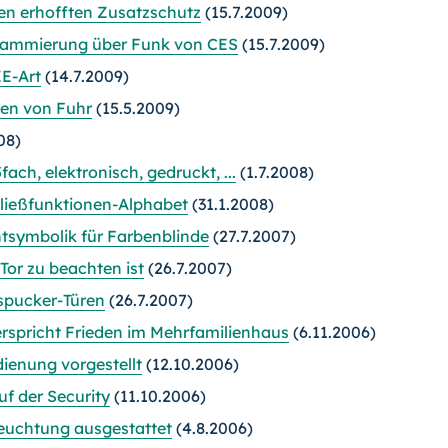
den erhofften Zusatzschutz
(15.7.2009)
grammierung über Funk von CES
(15.7.2009)
ZE-Art
(14.7.2009)
en von Fuhr
(15.5.2009)
08)
fach, elektronisch, gedruckt, ...
(1.7.2008)
chließfunktionen-Alphabet
(31.1.2008)
htsymbolik für Farbenblinde
(27.7.2007)
or zu beachten ist
(26.7.2007)
spucker-Türen
(26.7.2007)
erspricht Frieden im Mehrfamilienhaus
(6.11.2006)
ienung vorgestellt
(12.10.2006)
f der Security
(11.10.2006)
leuchtung ausgestattet
(4.8.2006)