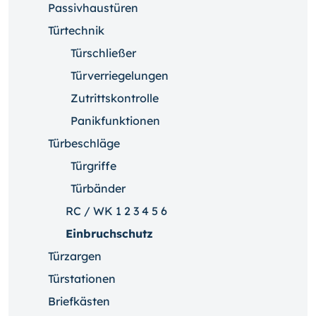
Passivhaustüren
Türtechnik
Türschließer
Türverriegelungen
Zutrittskontrolle
Panikfunktionen
Türbeschläge
Türgriffe
Türbänder
RC / WK 1 2 3 4 5 6
Einbruchschutz
Türzargen
Türstationen
Briefkästen