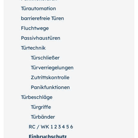
Türautomation
barrierefreie Türen
Fluchtwege
Passivhaustüren
Türtechnik
Türschließer
Türverriegelungen
Zutrittskontrolle
Panikfunktionen
Türbeschläge
Türgriffe
Türbänder
RC / WK 1 2 3 4 5 6
Einbruchschutz