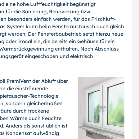
 eine hohe Luftfeuchtigkeit begünstigt
un für die Sanierung, Renovierung bzw.
 besonders einfach werden, für das Frischluft-
das System kann beim Fensteraustausch auch gleich
gt werden: Der Fensterbaubetrieb setzt hierzu neue
oder Trocal ein, die bereits ein Gehäuse für ein
t Wärmerückgewinnung enthalten. Nach Abschluss
ungsgerät eingeschoben und elektrisch
oll PremiVent der Abluft über
 an die einströmende
lpietauscher-Technologie
gen, sondern gleichermaßen
äute durch trockene
 neben Wärme auch Feuchte
d. Anders als sonst üblich ist
 das Kondensat aufwändig