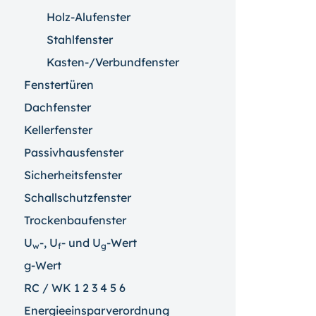
Holz-Alufenster
Stahlfenster
Kasten-/Verbundfenster
Fenstertüren
Dachfenster
Kellerfenster
Passivhausfenster
Sicherheitsfenster
Schallschutzfenster
Trockenbaufenster
U
-, U
- und U
-Wert
w
f
g
g-Wert
RC / WK 1 2 3 4 5 6
Energieeinsparverordnung