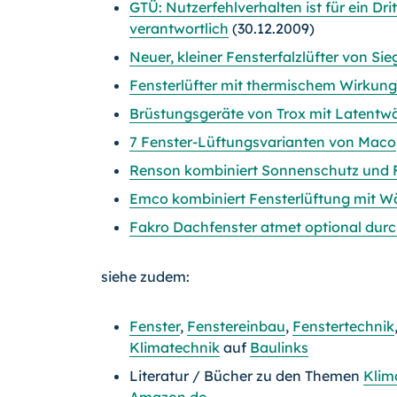
GTÜ: Nutzerfehlverhalten ist für ein D
verantwortlich
(30.12.2009)
Neuer, kleiner Fensterfalzlüfter von Si
Fensterlüfter mit thermischem Wirkun
Brüstungsgeräte von Trox mit Latentw
7 Fenster-Lüftungsvarianten von Maco
Renson kombiniert Sonnenschutz und F
Emco kombiniert Fensterlüftung mit 
Fakro Dachfenster atmet optional dur
siehe zudem:
Fenster
,
Fenstereinbau
,
Fenstertechnik
Klimatechnik
auf
Baulinks
Literatur / Bücher zu den Themen
Klim