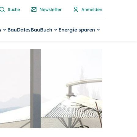
Suche
Newsletter
Anmelden
s
BauDates
BauBuch
Energie sparen