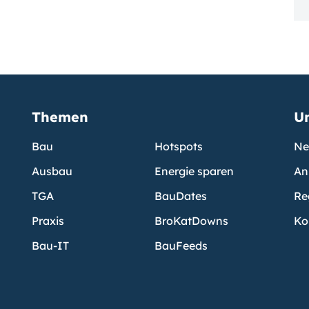
Themen
U
Bau
Hotspots
Ne
Ausbau
Energie sparen
An
TGA
BauDates
Re
Praxis
BroKatDowns
Ko
Bau-IT
BauFeeds