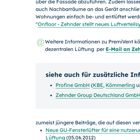
über die Fassade abzuführen. Zudem lasse
auch Nachbarräume an das Gerät anschlie
Wohnungen einfach be- und entlüftet werde
"
Onfloor - Zehnder stellt neues Luftverteil
Weitere Informationen zu PremiVent k
dezentralen Lüftung per
E-Mail an Ze
siehe auch für zusätzliche I
Profine GmbH
(
KBE
,
Kömmerling
u
Zehnder Group Deutschland Gmb
zumeist jüngere Beiträge, die auf diesen ve
Neue GU-Fensterlüfter für eine nutzer
Lüftung
(05.06.2012)