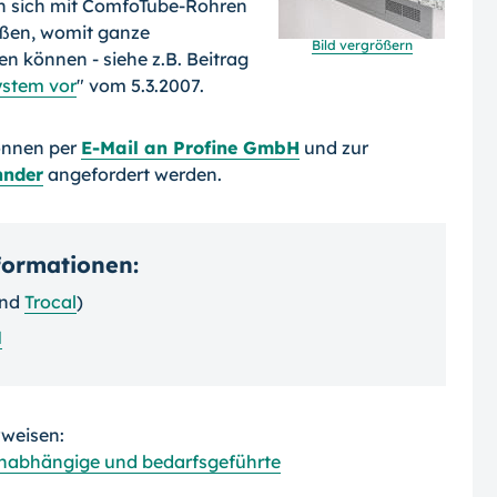
n sich mit ComfoTube-Rohren
ßen, womit ganze
Bild vergrößern
n können - siehe z.B. Beitrag
system vor
" vom 5.3.2007.
önnen per
E-Mail an Profine GmbH
und zur
hnder
angefordert werden.
nformationen:
nd
Trocal
)
H
rweisen:
unabhängige und bedarfsgeführte