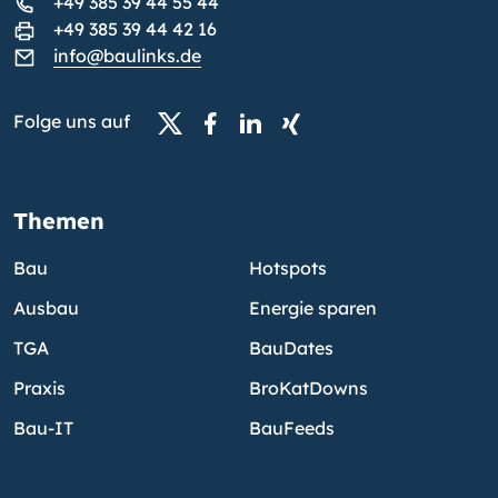
+49 385 39 44 55 44
+49 385 39 44 42 16
info@baulinks.de
Folge uns auf
Themen
Bau
Hotspots
Ausbau
Energie sparen
TGA
BauDates
Praxis
BroKatDowns
Bau-IT
BauFeeds