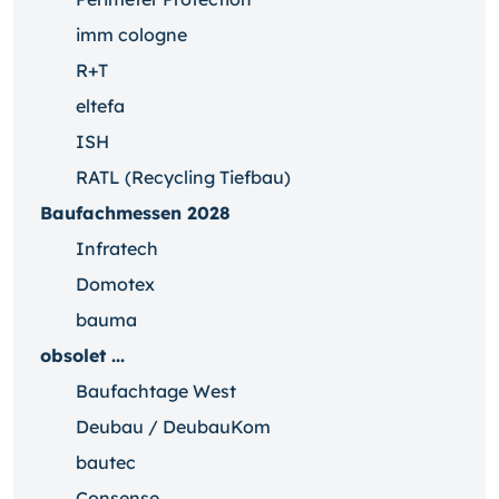
imm cologne
R+T
eltefa
ISH
RATL (Recycling Tiefbau)
Baufachmessen 2028
Infratech
Domotex
bauma
obsolet ...
Baufachtage West
Deubau / DeubauKom
bautec
Consense