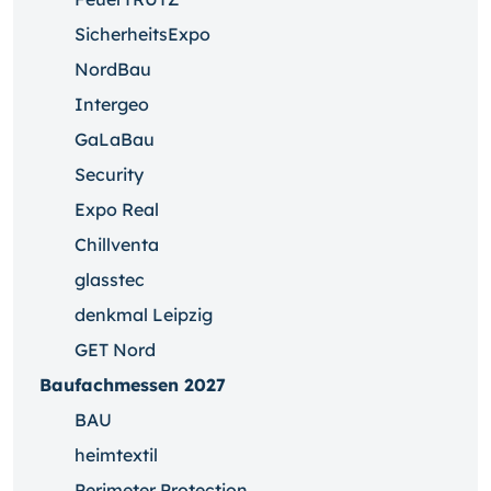
SicherheitsExpo
NordBau
Intergeo
GaLaBau
Security
Expo Real
Chillventa
glasstec
denkmal Leipzig
GET Nord
Baufachmessen 2027
BAU
heimtextil
Perimeter Protection