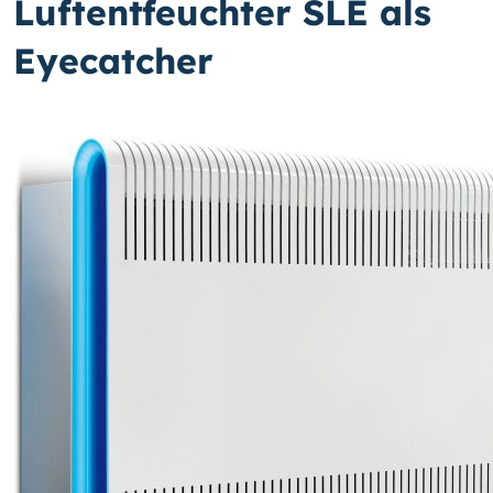
Luftentfeuchter SLE als
Eyecatcher