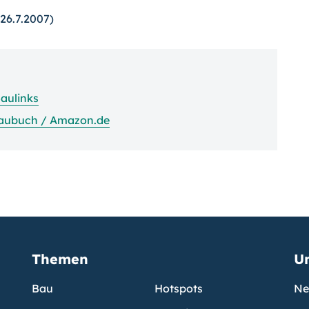
26.7.2007)
aulinks
aubuch / Amazon.de
Themen
U
Bau
Hotspots
Ne