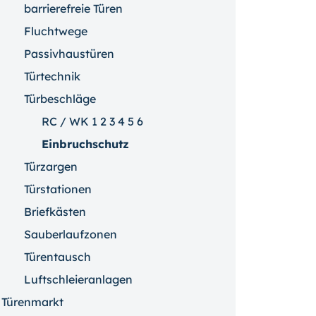
barrierefreie Türen
Fluchtwege
Passivhaustüren
Türtechnik
Türbeschläge
RC / WK 1 2 3 4 5 6
Einbruchschutz
Türzargen
Türstationen
Briefkästen
Sauberlaufzonen
Türentausch
Luftschleieranlagen
Türenmarkt