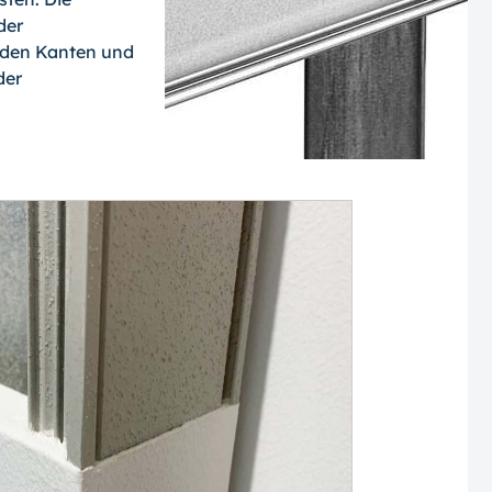
der
 den Kanten und
der