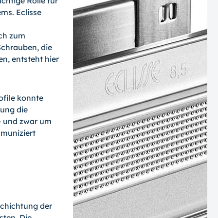
chtige Rolle für
ms. Eclisse
ich zum
Schrauben, die
n, entsteht hier
ofile konnte
rung die
 - und zwar um
muniziert
schichtung der
ten. Die