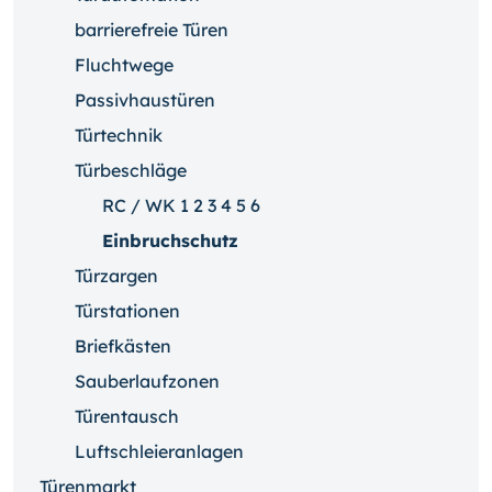
barrierefreie Türen
Fluchtwege
Passivhaustüren
Türtechnik
Türbeschläge
RC / WK 1 2 3 4 5 6
Einbruchschutz
Türzargen
Türstationen
Briefkästen
Sauberlaufzonen
Türentausch
Luftschleieranlagen
Türenmarkt