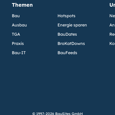
Themen
U
Bau
Hotspots
Ne
Ausbau
Energie sparen
An
TGA
BauDates
Re
Praxis
BroKatDowns
Ko
Bau-IT
BauFeeds
© 1997-2026 BauSites GmbH