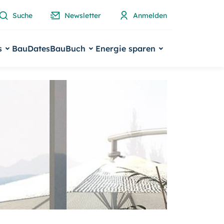
Suche
Newsletter
Anmelden
s
BauDates
BauBuch
Energie sparen