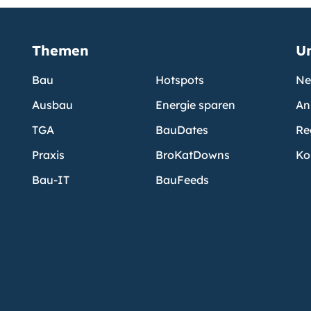
Themen
U
Bau
Hotspots
Ne
Ausbau
Energie sparen
An
TGA
BauDates
Re
Praxis
BroKatDowns
Ko
Bau-IT
BauFeeds