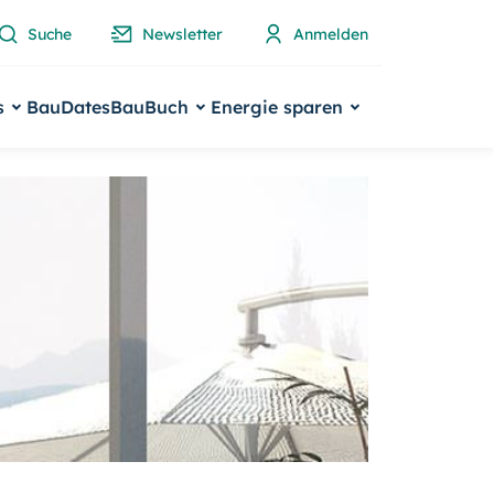
Suche
Newsletter
Anmelden
s
BauDates
BauBuch
Energie sparen