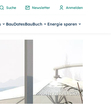
Suche
Newsletter
Anmelden
s
BauDates
BauBuch
Energie sparen