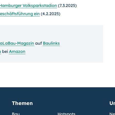
 Hamburger Volksparkstadion
(7.3.2025)
-Geschäftsführung ein
(4.2.2025)
GaLaBau-Magazin
auf
Baulinks
u
bei
Amazon
Themen
U
Bau
Hotspots
Ne