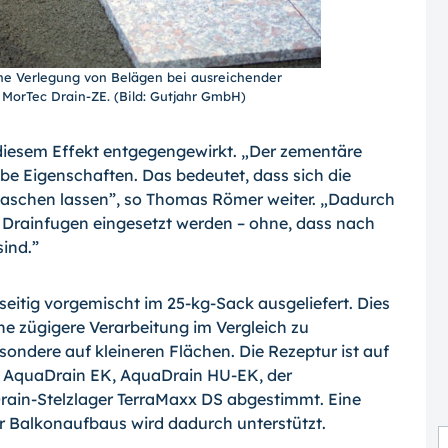
iche Verlegung von Belägen bei ausreichender
 MorTec Drain-ZE. (Bild: Gutjahr GmbH)
diesem Effekt entgegengewirkt. „Der zementäre
be Eigenschaften. Das bedeutet, dass sich die
swaschen lassen”, so Thomas Römer weiter. „Dadurch
 Drainfugen eingesetzt werden – ohne, dass nach
sind.”
eitig vorgemischt im 25-kg-Sack ausgeliefert. Dies
ne zügigere Verarbeitung im Vergleich zu
ndere auf kleineren Flächen. Die Rezeptur ist auf
 AquaDrain EK, AquaDrain HU-EK, der
ain-Stelzlager TerraMaxx DS abgestimmt. Eine
r Balkonaufbaus wird dadurch unterstützt.