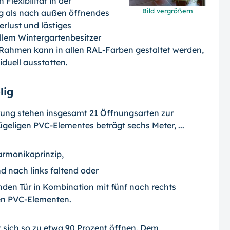
Flexibilität in der
Bild vergrößern
ng als nach außen öffnendes
rlust und lästiges
allem Wintergartenbesitzer
Rahmen kann in allen RAL-Farben gestaltet werden,
iduell ausstatten.
lig
hrung stehen insgesamt 21 Öffnungsarten zur
geligen PVC-Elementes beträgt sechs Meter, ...
armonikaprinzip,
nd nach links faltend oder
nden Tür in Kombination mit fünf nach rechts
den PVC-Elementen.
 sich so zu etwa 90 Prozent öffnen. Dem