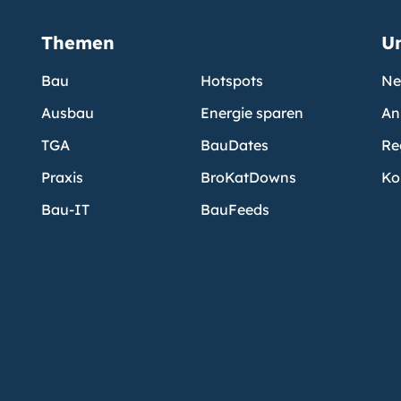
Themen
U
Bau
Hotspots
Ne
Ausbau
Energie sparen
An
TGA
BauDates
Re
Praxis
BroKatDowns
Ko
Bau-IT
BauFeeds