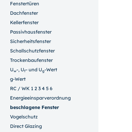
Fenstertüren
Dachfenster
Kellerfenster
Passivhausfenster
Sicherheitsfenster
Schallschutzfenster
Trockenbaufenster
U
-, U
- und U
-Wert
w
f
g
g-Wert
RC / WK 1 2 3 4 5 6
Energieeinsparverordnung
beschlagene Fenster
Vogelschutz
Direct Glazing