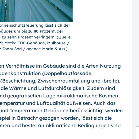
Sonnenschutzsteuerung lässt sich der
äudes um bis zu 80 Prozent, der
zu zehn Prozent verringern. (Quelle:
05; Motiv: EDF-Gebäude, Mulhouse /
: Jodry Sarl / agence Morin & Ass.)
hen Verhältnisse im Gebäude sind die Arten Nutzung
assadenkonstruktion (Doppelhautfassade,
g (Beschichtung, Zwischenraumfüllung und
-breite).
 die Wärme und Luftdurchlässigkeit. Zudem sind
und geografischen Lage mikroklimatische Kosmen,
o Temperatur und Luftqualität aufweisen. Auch das
 und Temperatur in Gebäuden berücksichtigt werden.
piel in Betracht gezogen worden, lässt sich die
men und beste raumklimatische Bedingungen sind