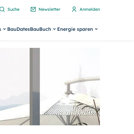
Suche
Newsletter
Anmelden
s
BauDates
BauBuch
Energie sparen