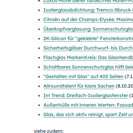
Luxus-Hotel bietet farbechtes Hafen-
Isolierglasabdichtung: Tremco illbruc
Citroën auf der Champs-Elysée: Maxi
Überkopfverglasung: Sonnenschutzglas t
2K-Silicon für "geklebte" Fensterkonst
Sicherheitsgläser Durchwurf- bis Du
Flachglas MarkenKreis: Das GlasHandb
Schaltbares Sonnenschutzglas hilft be
"Gestalten mit Glas" auf 405 Seiten
(7.1
Allroundtalent für klare Sachen
(8.10.2
Im Trend: Dreifach-Isolierglasfenster
(1
Außenhülle mit inneren Werten: Fassa
Glas, das sich aktiv reinigt, spart Zeit 
siehe zudem: