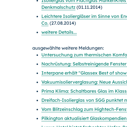
Isolierglas vom Flachglas MarkenKreis 
Denkmalschutz
(01.11.2014)
Leichtere Isoliergläser im Sinne von E
Co.
(27.08.2014)
weitere Details...
ausgewählte weitere Meldungen:
Untersuchung zum thermischen Komfort
Nachrüstung: Selbstreinigende Fenster
Interpane erhält "Glassex Best of sho
Vakuumisolierverglasung: Neue Aussich
Prima Klima: Schaltbares Glas im Kla
Dreifach-Isolierglas von SGG punktet m
Vom Blitzeinschlag zum Hightech-Fens
Pilkington aktualisiert Glaskompendien