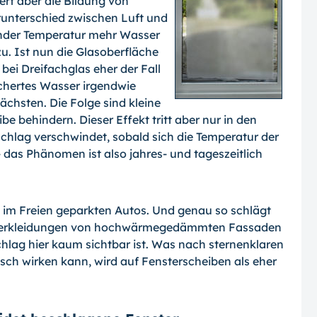
ert aber die Bildung von
runterschied zwischen Luft und
ender Temperatur mehr Wasser
zu. Ist nun die Glasoberfläche
t bei Dreifachglas eher der Fall
ichertes Wasser irgendwie
ächsten. Die Folge sind kleine
be behindern. Dieser Effekt tritt aber nur in den
hlag verschwindet, sobald sich die Temperatur der
das Phänomen ist also jahres- und tageszeitlich
 im Freien geparkten Autos. Und genau so schlägt
nverkleidungen von hochwärmegedämmten Fassaden
chlag hier kaum sichtbar ist. Was nach sternenklaren
h wirken kann, wird auf Fensterscheiben als eher