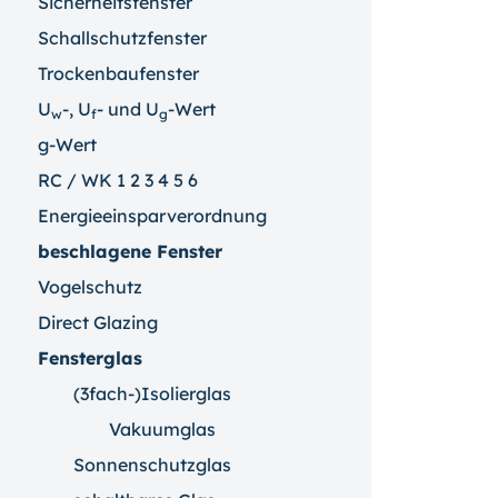
Sicherheitsfenster
Schallschutzfenster
Trockenbaufenster
U
-, U
- und U
-Wert
w
f
g
g-Wert
RC / WK 1 2 3 4 5 6
Energieeinsparverordnung
beschlagene Fenster
Vogelschutz
Direct Glazing
Fensterglas
(3fach-)Isolierglas
Vakuumglas
Sonnenschutzglas