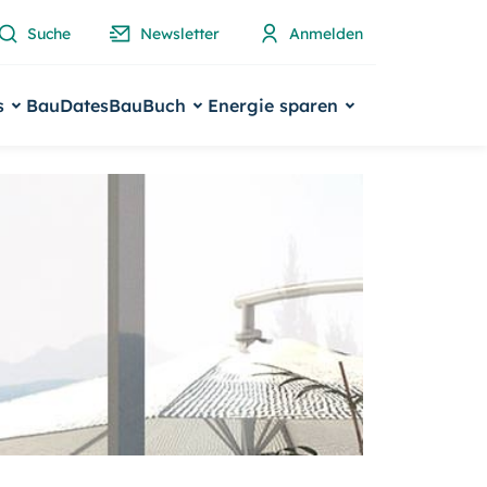
Suche
Newsletter
Anmelden
s
BauDates
BauBuch
Energie sparen