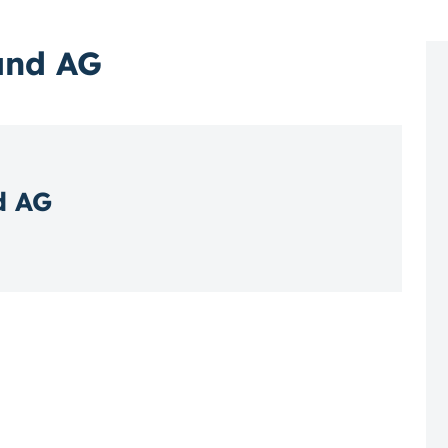
and AG
d AG