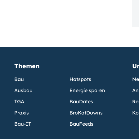
Themen
U
Bau
Hotspots
Ne
Ausbau
Energie sparen
An
TGA
BauDates
Re
Praxis
BroKatDowns
Ko
Bau-IT
BauFeeds