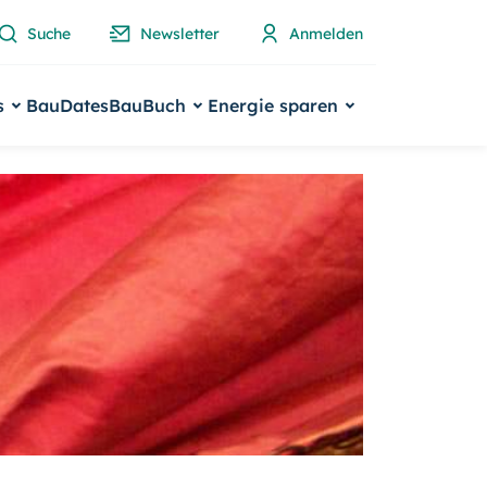
Suche
Newsletter
Anmelden
s
BauDates
BauBuch
Energie sparen