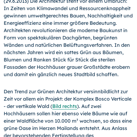
(29.6.2013) Die Architektur steht vor einem Umbruch:
In Zei­ten von Klimawandel und Ressourcenknappheit
gewinnen um­weltgerechtes Bauen, Nachhaltigkeit und
Energieeffizienz eine immer größere Bedeutung.
Architekten revolutionieren die mo­derne Baukunst in
Form von spektakulären Dachgärten, be­grünten
Wänden und natürlichen Belüftungsverfahren. In den
nächsten Jahren wird ein sattes Grün aus Bäumen,
Blumen und Ranken Stück für Stück die sterilen
Fassaden der Hoch­häuser grauer Großstädte erobern
und damit ein gänzlich neu­es Stadtbild schaffen.
Den Trend zur Grünen Architektur versinnbildlicht zur
Zeit vor allem ein Projekt: der Komplex Bosco Verticale
- der vertikale Wald (
Bild rechts
). Auf zwei
Hochhäusern sollen hier ebenso viele Bäume wie auf
einer Waldfläche von 10.000 m² wachsen, so dass eine
grüne Oase im Herzen Mailands entsteht. Aus An­lass
der bevorstehenden Fertigstellung des