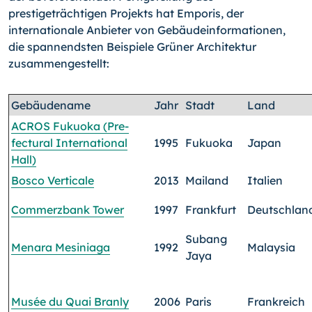
prestigeträchtigen Projekts hat Emporis, der
internationale Anbieter von Gebäude­informationen,
die spannendsten Beispiele Grüner Architektur
zusammengestellt:
Gebäudename
Jahr
Stadt
Land
ACROS Fukuoka (Pre­
fectural International
1995
Fukuoka
Japan
Hall)
Bosco Verticale
2013
Mailand
Italien
Commerzbank Tower
1997
Frankfurt
Deutschlan
Subang
Menara Mesiniaga
1992
Malaysia
Jaya
Musée du Quai Branly
2006
Paris
Frankreich