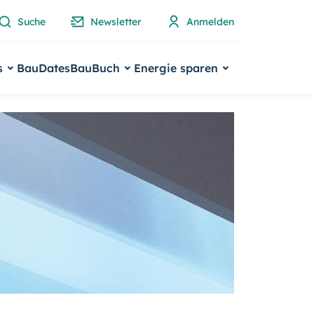
Suche
Newsletter
Anmelden
s
BauDates
BauBuch
Energie sparen