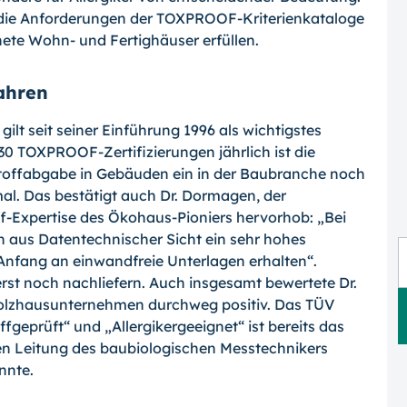
 die Anforderungen der TOXPROOF-Kriterienkataloge
nete Wohn- und Fertighäuser erfüllen.
ahren
t seit seiner Einführung 1996 als wich­tigstes
30 TOXPROOF-Zertifizierungen jährlich ist die
toffabgabe in Gebäuden ein in der Baubranche noch
l. Das bestätigt auch Dr. Dormagen, der
f-Expertise des Ökohaus-Pioniers hervorhob: „Bei
h aus Datentechnischer Sicht ein sehr hohes
n­fang an einwandfreie Unterlagen erhalten“.
st noch nachliefern. Auch insgesamt bewertete Dr.
lzhausunternehmen durchweg positiv. Das TÜV
geprüft“ und „Allergikergeeignet“ ist bereits das
chen Leitung des baubiologischen Messtechnikers
nnte.