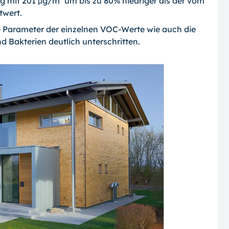
mit 201 μg/m³ um bis zu 80% niedriger als der vom
twert.
 Parameter der einzelnen VOC-Werte wie auch die
 Bakterien deutlich unter­schritten.