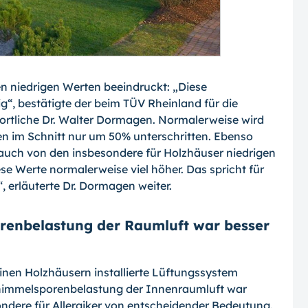
en niedrigen Werten beeindruckt: „Diese
g“, bestätigte der beim TÜV Rheinland für die
rtliche Dr. Walter Dormagen. Normaler­weise wird
gen im Schnitt nur um 50% unter­schritten. Ebenso
auch von den insbeson­dere für Holzhäuser niedrigen
se Werte normalerweise viel höher. Das spricht für
“, erläuterte Dr. Dormagen weiter.
renbelastung der Raumluft war besser
nen Holzhäusern installierte Lüftungssys­tem
himmelsporenbelastung der Innenraum­luft war
sondere für Allergiker von entschei­dender Bedeutung.