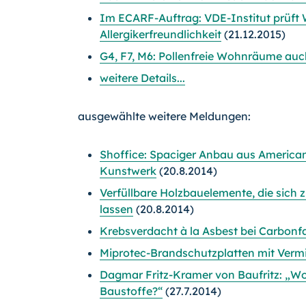
Im ECARF-Auftrag: VDE-Institut prüf
Allergikerfreundlichkeit
(21.12.2015)
G4, F7, M6: Pollenfreie Wohnräume auc
weitere Details...
ausgewählte weitere Meldungen:
Shoffice: Spaciger Anbau aus America
Kunstwerk
(20.8.2014)
Verfüllbare Holzbauelemente, die si
lassen
(20.8.2014)
Krebsverdacht à la Asbest bei Carbonf
Miprotec-Brandschutzplatten mit Vermi
Dagmar Fritz-Kramer von Baufritz: „Wo
Baustoffe?“
(27.7.2014)