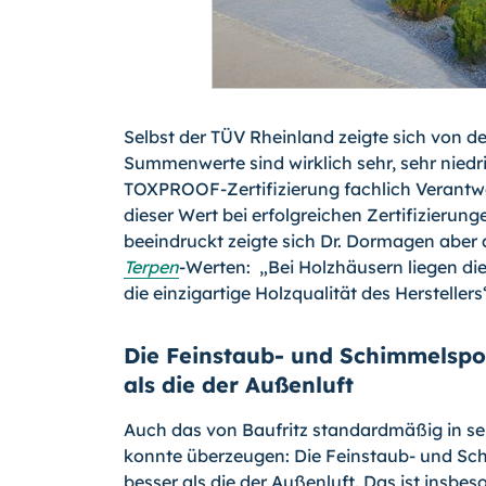
Selbst der TÜV Rheinland zeigte sich von d
Summenwerte sind wirklich sehr, sehr niedri
TOXPROOF-Zertifizierung fachlich Verantwo
dieser Wert bei erfolgreichen Zertifizierun
beeindruckt zeigte sich Dr. Dormagen aber 
Terpen
-Werten: „Bei Holzhäusern liegen die
die einzigartige Holzqualität des Herstellers
Die Feinstaub- und Schimmelspo
als die der Außenluft
Auch das von Baufritz standardmäßig in sei
konnte überzeugen: Die Feinstaub- und Sc
besser als die der Außenluft. Das ist insbe