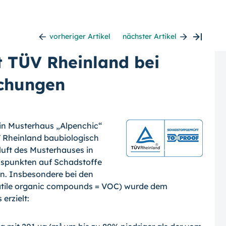
vorheriger Artikel
nächster Artikel
t TÜV Rheinland bei
chungen
ein Musterhaus „Al­penchic“
 Rheinland baubiologisch
uft des Musterhauses in
sspunkten auf Schadstoffe
en. Insbesondere bei den
tile or­ganic compounds = VOC) wurde dem
r­zielt: