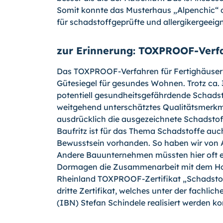
Somit konnte das Musterhaus „Alpenchic“
für schadstoffgeprüfte und allergikergeeig
zur Erinnerung: TOXPROOF-Verf
Das TOXPROOF-Verfahren für Fertighäuser gil
Gütesiegel für gesundes Wohnen. Trotz ca. 
potentiell gesundheitsgefährdende Schads
weitgehend unterschätztes Qualitätsmerkma
ausdrücklich die ausgezeichnete Schadstof
Baufritz ist für das Thema Schadstoffe auc
Bewusstsein vorhanden. So haben wir von A
Andere Bauunternehmen müssten hier oft er
Dormagen die Zusammenarbeit mit dem Ho
Rheinland TOXPROOF-Zer­tifikat „Schadstoff
dritte Zertifikat, welches unter der fachli
(IBN) Ste­fan Schindele realisiert werden ko