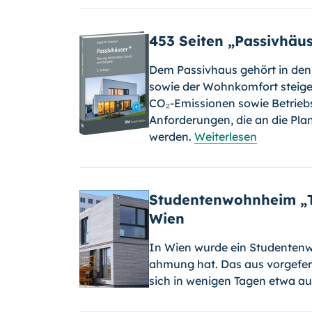
453 Seiten „Passivhäu
Dem Passivhaus gehört in den Au
sowie der Wohnkomfort steigen
CO₂-Emissionen sowie Be­triebs
Anforderungen, die an die Pla
werden.
Weiterlesen
Studentenwohnheim „To
Wien
In Wien wurde ein Studentenwo
ahmung hat. Das aus vorgefe
sich in wenigen Tagen etwa auf