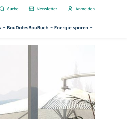
Suche
Newsletter
Anmelden
s
BauDates
BauBuch
Energie sparen