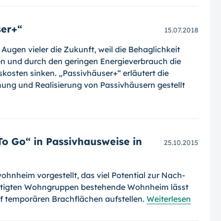
ser+“
15.07.2018
gen vieler die Zukunft, weil die Be­hag­lich­keit
 und durch den geringen Ener­gie­ver­brauch die
kosten sinken. „Passivhäuser+“ erläutert die
nung und Realisierung von Passivhäusern gestellt
 Go“ in Passivhausweise in
25.10.2015
hnheim vorgestellt, das viel Potential zur Nach­
rtigten Wohngruppen bestehende Wohn­heim lässt
 temporären Brach­flä­chen auf­stellen.
Weiterlesen