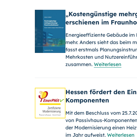
„Kostengünstige mehr
erschienen im Fraunho
Energieeffiziente Gebäude im B
mehr. Anders sieht das beim 
fasst erstmals Planungsinstru
Mehrkosten und Nutzereinfüh
zusammen.
Weiterlesen
Hessen fördert den Ein
Komponenten
Mit dem Beschluss vom 25.7.20
von Passivhaus-Kompo­nenten
der Modernisierung einen He
im Jahr aufweist.
Weiterlesen