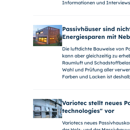
Informationen und Inter­views
Passivhäuser sind nic
Energiesparen mit Ne
Die luftdichte Bauweise von P
kann aber gleichzeitig zu erh
Raumluft und Schadstoffbelas
Wahl und Prüfung aller verwen
Farben und Lacken ist deshalb
Variotec stellt neues 
technologies" vor
Variotecs neues Passivhauskon
der Holz- und der Massivbauw