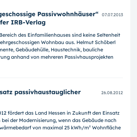
geschossige Passivwohnhäuser“
07.07.2013
fer IRB-Verlag
ereich des Einfamilienhauses sind keine Sel­tenheit
mehrgeschossigen Wohnbau aus. Hel­mut Schöberl
mente, Gebäude­hülle, Haus­technik, bauliche
rung anhand von mehreren Passivhausprojekten
satz passivhaustauglicher
26.08.2012
12 fördert das Land Hessen in Zukunft den Einsatz
 bei der Modernisierung, wenn das Gebäude nach
izwärmebedarf von maximal 25 kWh/m² Wohnfläche