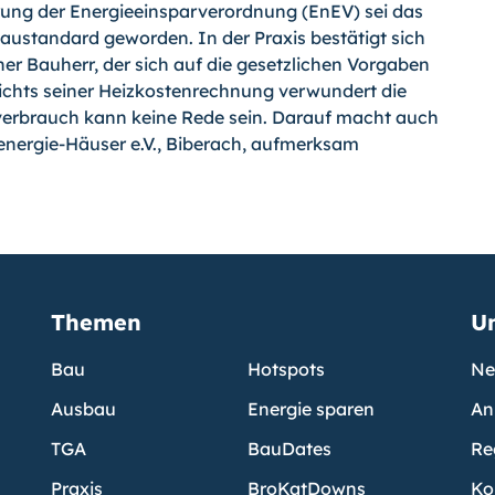
ührung der Energieeinsparverordnung (EnEV) sei das
ustandard geworden. In der Praxis bestätigt sich
er Bauherr, der sich auf die gesetzlichen Vorgaben
esichts seiner Heizkostenrechnung verwundert die
erbrauch kann keine Rede sein. Darauf macht auch
energie-Häuser e.V., Biberach, aufmerksam
Themen
U
Bau
Hotspots
Ne
Ausbau
Energie sparen
An
TGA
BauDates
Re
Praxis
BroKatDowns
Ko