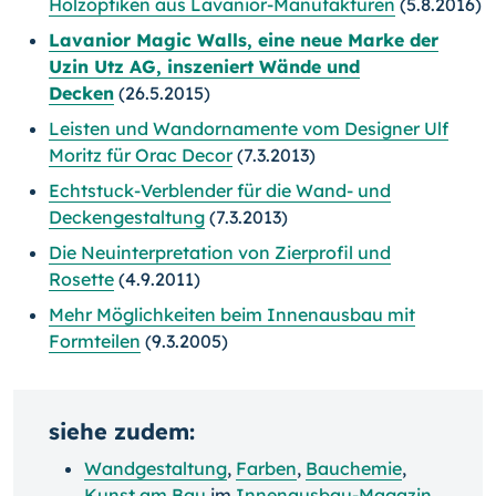
Holzoptiken aus Lavanior-Manufakturen
(5.8.2016)
Lavanior Magic Walls, eine neue Marke der
Uzin Utz AG, inszeniert Wände und
Decken
(26.5.2015)
Leisten und Wandornamente vom Designer Ulf
Moritz für Orac Decor
(7.3.2013)
Echtstuck-Verblender für die Wand- und
Deckengestaltung
(7.3.2013)
Die Neuinterpretation von Zierprofil und
Rosette
(4.9.2011)
Mehr Möglichkeiten beim Innenausbau mit
Formteilen
(9.3.2005)
siehe zudem:
Wandgestaltung
,
Farben
,
Bauchemie
,
Kunst am Bau
im
Innenausbau-Magazin