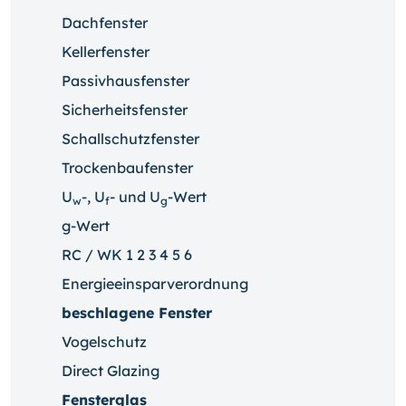
Dachfenster
Kellerfenster
Passivhausfenster
Sicherheitsfenster
Schallschutzfenster
Trockenbaufenster
U
-, U
- und U
-Wert
w
f
g
g-Wert
RC / WK 1 2 3 4 5 6
Energieeinsparverordnung
beschlagene Fenster
Vogelschutz
Direct Glazing
Fensterglas