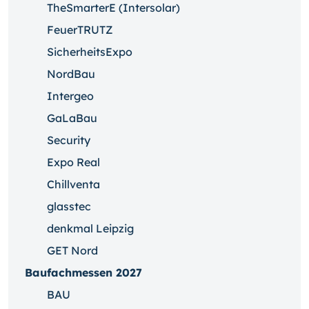
TheSmarterE (Intersolar)
FeuerTRUTZ
SicherheitsExpo
NordBau
Intergeo
GaLaBau
Security
Expo Real
Chillventa
glasstec
denkmal Leipzig
GET Nord
Baufachmessen 2027
BAU