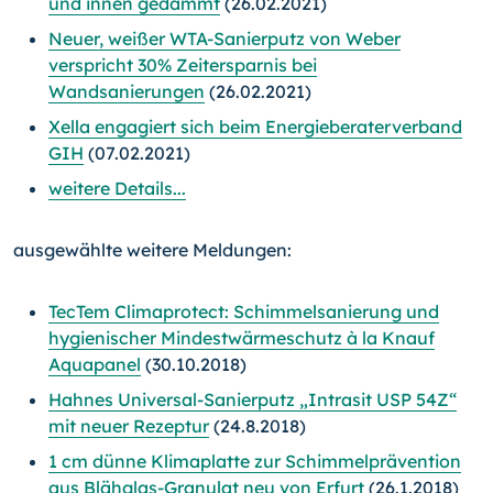
und innen gedämmt
(26.02.2021)
Neuer, weißer WTA-Sanierputz von Weber
verspricht 30% Zeitersparnis bei
Wandsanierungen
(26.02.2021)
Xella engagiert sich beim Energieberaterverband
GIH
(07.02.2021)
weitere Details...
ausgewählte weitere Meldungen:
TecTem Climaprotect: Schimmelsanierung und
hygienischer Mindestwärmeschutz à la Knauf
Aquapanel
(30.10.2018)
Hahnes Universal-Sanierputz „Intrasit USP 54Z“
mit neuer Rezeptur
(24.8.2018)
1 cm dünne Klimaplatte zur Schimmelprävention
aus Blähglas-Granulat neu von Erfurt
(26.1.2018)