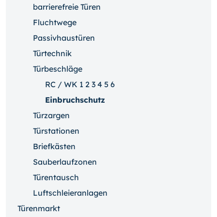
barrierefreie Türen
Fluchtwege
Passivhaustüren
Türtechnik
Türbeschläge
RC / WK 1 2 3 4 5 6
Einbruchschutz
Türzargen
Türstationen
Briefkästen
Sauberlaufzonen
Türentausch
Luftschleieranlagen
Türenmarkt