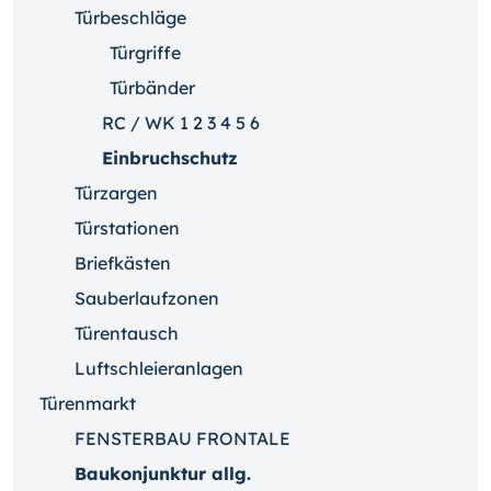
Türbeschläge
Türgriffe
Türbänder
RC / WK 1 2 3 4 5 6
Einbruchschutz
Türzargen
Türstationen
Briefkästen
Sauberlaufzonen
Türentausch
Luftschleieranlagen
Türenmarkt
FENSTERBAU FRONTALE
Baukonjunktur allg.