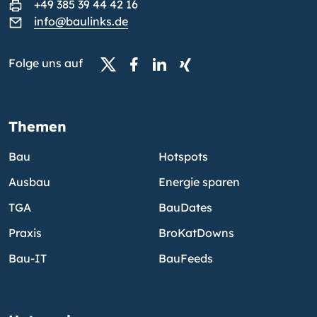
+49 385 39 44 42 16
info@baulinks.de
Folge uns auf
Themen
Bau
Hotspots
Ausbau
Energie sparen
TGA
BauDates
Praxis
BroKatDowns
Bau-IT
BauFeeds