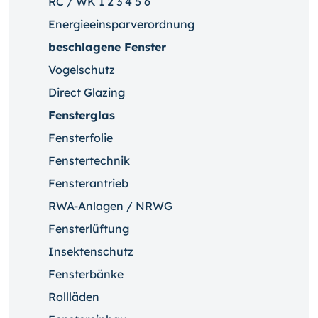
RC / WK 1 2 3 4 5 6
Energieeinsparverordnung
beschlagene Fenster
Vogelschutz
Direct Glazing
Fensterglas
Fensterfolie
Fenstertechnik
Fensterantrieb
RWA-Anlagen / NRWG
Fensterlüftung
Insektenschutz
Fensterbänke
Rollläden