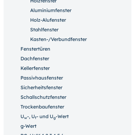
Holzfenster
Aluminiumfenster
Holz-Alufenster
Stahlfenster
Kasten-/Verbundfenster
Fenstertüren
Dachfenster
Kellerfenster
Passivhausfenster
Sicherheitsfenster
Schallschutzfenster
Trockenbaufenster
U
-, U
- und U
-Wert
w
f
g
g-Wert