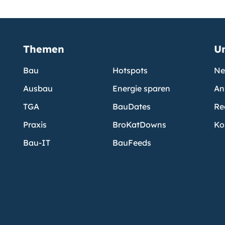
Themen
U
Bau
Hotspots
Ne
Ausbau
Energie sparen
An
TGA
BauDates
Re
Praxis
BroKatDowns
Ko
Bau-IT
BauFeeds