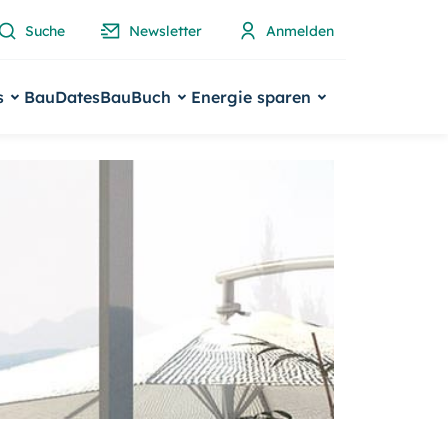
Suche
Newsletter
Anmelden
s
BauDates
BauBuch
Energie sparen