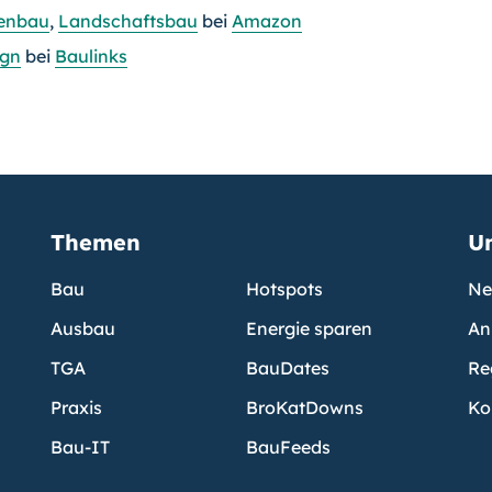
enbau
,
Landschaftsbau
bei
Amazon
ign
bei
Baulinks
Themen
U
Bau
Hotspots
Ne
Ausbau
Energie sparen
An
TGA
BauDates
Re
Praxis
BroKatDowns
Ko
Bau-IT
BauFeeds