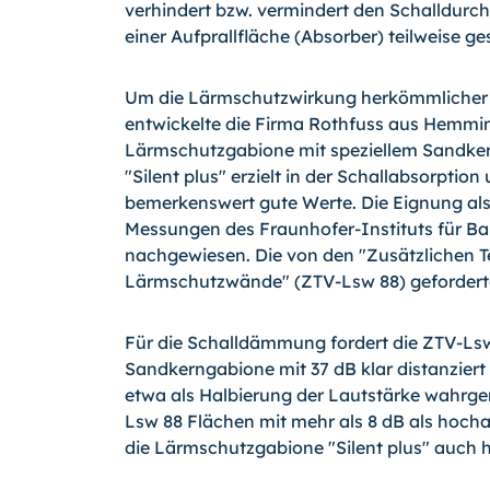
verhindert bzw. vermindert den Schalldurchg
einer Aufprallfläche (Absorber) teilweise g
Um die Lärmschutzwirkung herkömmlicher 
entwickelte die Firma Rothfuss aus Hemmin
Lärmschutzgabione mit speziellem Sandke
"Silent plus" erzielt in der Schallabsorpti
bemerkenswert gute Werte. Die Eignung a
Messungen des Fraunhofer-Instituts für Bau
nachgewiesen. Die von den "Zusätzlichen T
Lärmschutzwände" (ZTV-Lsw 88) geforderte
Für die Schalldämmung fordert die ZTV-Lsw
Sandkerngabione mit 37 dB klar distanziert 
etwa als Halbierung der Lautstärke wahrge
Lsw 88 Flächen mit mehr als 8 dB als hochab
die Lärmschutzgabione "Silent plus" auch h