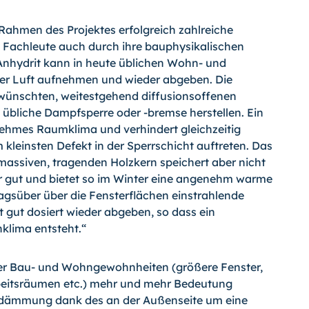
Rahmen des Projektes erfolgreich zahlreiche
e Fachleute auch durch ihre bauphysikalischen
Anhydrit kann in heute üblichen Wohn- und
er Luft aufnehmen und wieder abgeben. Die
ünschten, weitestgehend diffusionsoffenen
t übliche Dampfsperre oder
-bremse
herstellen. Ein
ehmes Raumklima und verhindert gleichzeitig
leinsten Defekt in der Sperrschicht auftreten. Das
assiven, tragenden Holzkern speichert aber nicht
r gut und bietet so im Winter eine angenehm warme
gsüber über die Fensterflächen einstrahlende
gut dosiert wieder abgeben, so dass ein
lima entsteht.“
ter Bau- und Wohngewohnheiten (größere Fenster,
beitsräumen etc.) mehr und mehr Bedeutung
edämmung dank des an der Außenseite um eine