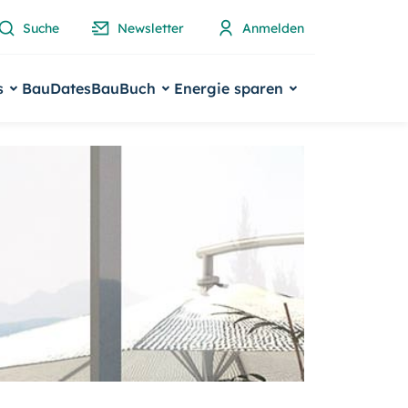
Suche
Newsletter
Anmelden
s
BauDates
BauBuch
Energie sparen