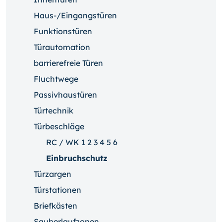
Haus-/Eingangstüren
Funktionstüren
Türautomation
barrierefreie Türen
Fluchtwege
Passivhaustüren
Türtechnik
Türbeschläge
RC / WK 1 2 3 4 5 6
Einbruchschutz
Türzargen
Türstationen
Briefkästen
Sauberlaufzonen