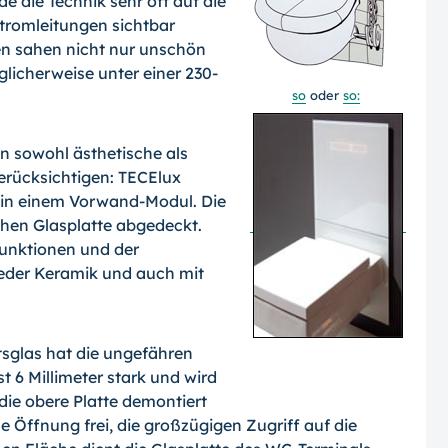
e die Technik sehr oft auf die
tromleitungen sichtbar
en sahen nicht nur unschön
glicherweise unter einer 230-
so
oder
so:
n sowohl ästhetische als
erücksichtigen: TECElux
er in einem Vorwand-Modul. Die
chen Glasplatte abgedeckt.
Funktionen und der
jeder Keramik und auch mit
tsglas hat die ungefähren
 6 Millimeter stark und wird
die obere Platte demontiert
ße Öffnung frei, die großzügigen Zugriff auf die