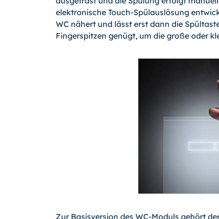
ausgefräst und die Spülung erfolgt manuell
elektronische Touch-Spülauslösung entwick
WC nähert und lässt erst dann die Spültast
Fingerspitzen genügt, um die große oder k
Zur Basisversion des WC-Moduls gehört de