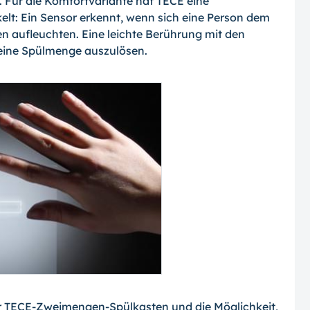
. Für die Komfortvariante hat TECE eine
elt: Ein Sensor erkennt, wenn sich eine Person dem
en aufleuchten. Eine leichte Berührung mit den
leine Spülmenge auszulösen.
r TECE-Zweimengen-Spülkasten und die Möglichkeit,