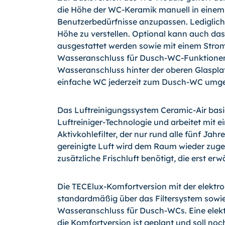
die Höhe der WC-Keramik manuell in einem
Benutzerbedürfnisse anzupassen. Lediglic
Höhe zu verstellen. Optional kann auch da
ausgestattet werden sowie mit einem Stro
Wasseranschluss für Dusch-WC-Funktionen.
Wasseranschluss hinter der oberen Glasplat
einfache WC jederzeit zum Dusch-WC umge
Das Luftreinigungssystem Ceramic-Air basie
Luftreiniger-Technologie und arbeitet mit 
Aktivkohlefilter, der nur rund alle fünf Ja
gereinigte Luft wird dem Raum wieder zugef
zusätzliche Frischluft benötigt, die erst e
Die TECElux-Komfortversion mit der elektr
standardmäßig über das Filtersystem sowie
Wasseranschluss für Dusch-WCs. Eine elekt
die Komfortversion ist geplant und soll no