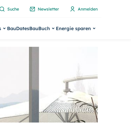
Suche
Newsletter
Anmelden
s
BauDates
BauBuch
Energie sparen