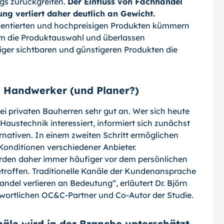
gs zurück­greifen.
Der Einfluss von Fachhandel
ng verliert daher deutlich an Gewicht.
rientierten und hochpreisigen Produkten kümmern
um die Produktauswahl und überlassen
niger sichtbaren und günstigeren Produkten die
 Handwerker (und Planer?)
 privaten Bauherren sehr gut an. Wer sich heute
Haustechnik interessiert, informiert sich zunächst
rnativen. In einem zweiten Schritt ermöglichen
Konditionen verschie­dener Anbieter.
den daher immer häufiger vor dem persönlichen
troffen. Traditionelle Kanäle der Kundenansprache
del verlie­ren an Bedeutung“, erläutert Dr. Björn
t­wortlichen OC&C-Partner und Co-Autor der Studie.
näle wird in der Branche unterschätzt