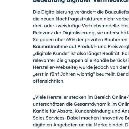
Die Digitalisierung verändert die Bauzuliefer
die neuen Nachfragestrukturen nicht vorber
drei- oder zweistufige Vertriebsmodelle. Heu
Relevanz der Digitalisierung, sie unterschät
So gaben über 65% der privaten Bauherren i
Baumaßnahme auf Produkt- und Preisverglei
„digitale Kunde“ ist also längst Realität. Fo
relevanter Zielgruppen alle Kanäle berücks
Hersteller-Webseite) wur­de jedoch von der 
„erst in fünf Jahren wichtig“ beurteilt. Der d
offensichtlich.
„Viele Hersteller stecken im Bereich Online-
unterschätzen die Gesamtdynamik im Online-
Kanäle für Absatz, Kundenbindung und An
Sales Services. Dabei machen innovative B
digitalen Angeboten an die Marke bindet. D