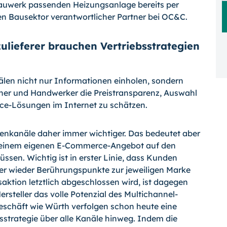
Bauwerk passenden Heizungsanlage bereits per
den Bausektor verantwortlicher Partner bei OC&C.
ulieferer brauchen Vertriebsstrategien
len nicht nur Informationen einholen, son­dern
er und Handwerker die Preistranspa­renz, Auswahl
ice-Lösungen im Internet zu schätzen.
denkanäle daher immer wichtiger. Das be­deutet aber
it einem eigenen E-Commerce-Angebot auf den
sen. Wichtig ist in ers­ter Linie, dass Kunden
r wieder Berüh­rungspunkte zur jeweiligen Marke
ktion letztlich abgeschlossen wird, ist dagegen
rsteller das volle Potenzial des Multichannel-
geschäft wie Würth verfolgen schon heute eine
bsstrategie über alle Kanäle hinweg. Indem die