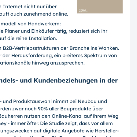
m Internet nicht nur über
kauft auch zunehmend online.
tsmodell von Hand­werkern:
e Planer und Einkäufer tätig, reduziert sich ihr
die reine Installation.
n B2B-Vertriebsstrukturen der Branche ins Wanken.
 der Herausforderung, ein brei­teres Spektrum von
mationskanäle hinweg anzusprechen.
andels- und Kundenbeziehungen in der
n- und Produktauswahl nimmt bei Neubau und
erden zwar noch 90% aller Bauproduk­te über
e Bauherren nutzen den Online-Kanal auf ihrem Weg
 - immer öfter. Die Stu­die zeigt, dass vor allem
ungszwecken auf digitale Angebote wie Hersteller-