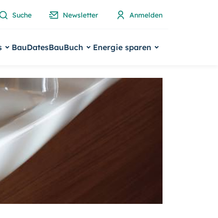
Suche
Newsletter
Anmelden
s
BauDates
BauBuch
Energie sparen