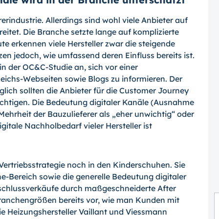
erindustrie. Allerdings sind wohl viele An­bieter auf
eitet. Die Branche setzte lange auf komplizierte
te erkennen viele Herstel­ler zwar die steigende
zen jedoch, wie um­fassend deren Einfluss bereits ist.
n der OC&C-Studie an, sich vor einer
chs-Web­seiten sowie Blogs zu informieren. Der
lg­lich sollten die Anbieter für die Customer Journey
ichtigen. Die Bedeutung digitaler Kanäle (Ausnahme
Mehrheit der Bauzulieferer als „eher unwichtig“ oder
igitale Nachholbedarf vieler Hersteller ist
Vertriebsstrategie noch in den Kinder­schuhen. Sie
Bereich sowie die generel­le Bedeutung digitaler
schlussverkäufe durch maßgeschneiderte After
ranchengrößen be­reits vor, wie man Kunden mit
ie Heizungs­hersteller Vaillant und Viessmann