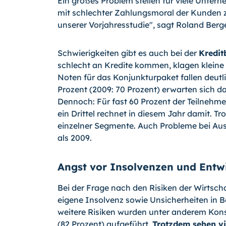
Ein großes Problem stellen für viele Unte
mit schlechter Zahlungsmoral der Kunden z
unserer Vorjahresstudie", sagt Roland Berg
Schwierigkeiten gibt es auch bei der
Kredit
schlecht an Kredite kommen, klagen kleine 
Noten für das Konjunkturpaket fallen deutl
Prozent (2009: 70 Prozent) erwarten sich d
Dennoch: Für fast 60 Prozent der Teilnehme
ein Drittel rechnet in diesem Jahr damit. Tr
einzelner Segmente. Auch Probleme bei Au
als 2009.
Angst vor Insolvenzen und Entw
Bei der Frage nach den Risiken der Wirtsch
eigene Insolvenz sowie Unsicherheiten in B
weitere Risiken wurden unter anderem Kons
(82 Prozent) aufgeführt.
Trotzdem sehen vi