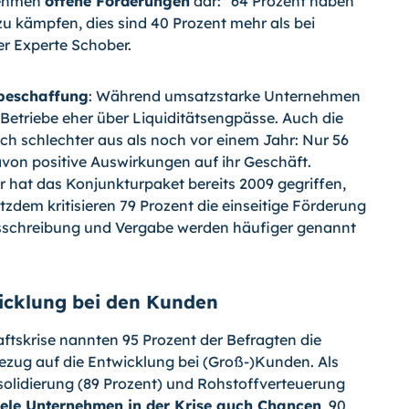
rnehmen
offene Forderungen
dar: "64 Prozent haben
u kämpfen, dies sind 40 Prozent mehr als bei
er Experte Schober.
beschaffung
: Während umsatzstarke Unternehmen
Betriebe eher über Liquiditätsengpässe. Auch die
ich schlechter aus als noch vor einem Jahr: Nur 56
avon positive Auswirkungen auf ihr Geschäft.
r hat das Konjunkturpaket bereits 2009 gegriffen,
otzdem kritisieren 79 Prozent die einseitige Förderung
sschreibung und Vergabe werden häufiger genannt
icklung bei den Kunden
aftskrise nannten 95 Prozent der Befragten die
ezug auf die Entwicklung bei
(Groß-)
Kunden. Als
olidierung (89 Prozent) und Rohstoffverteuerung
ele Unternehmen in der Krise auch Chancen
, 90