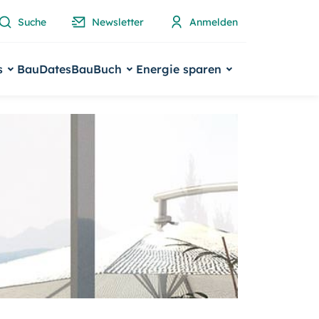
Suche
Newsletter
Anmelden
s
BauDates
BauBuch
Energie sparen