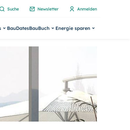
Suche
Newsletter
Anmelden
s
BauDates
BauBuch
Energie sparen