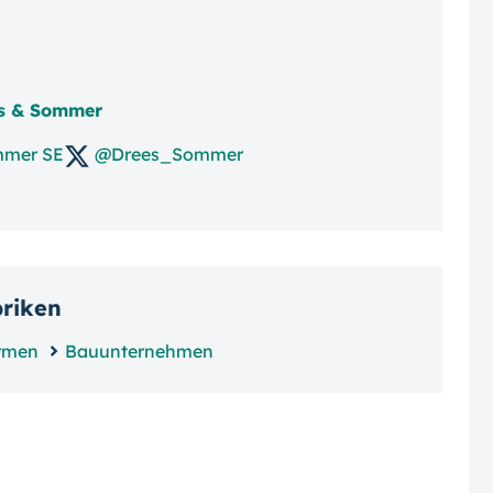
es & Sommer
mmer SE
@Drees_Sommer
briken
rmen
Bauunternehmen