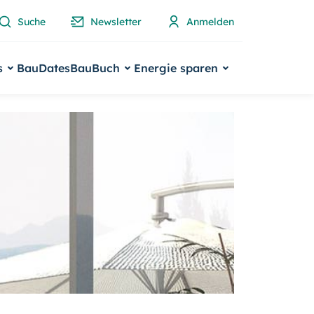
Suche
Newsletter
Anmelden
s
BauDates
BauBuch
Energie sparen