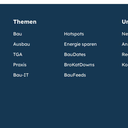
Themen
U
Bau
Hotspots
Ne
Ausbau
Energie sparen
An
TGA
BauDates
Re
Praxis
BroKatDowns
Ko
Bau-IT
BauFeeds