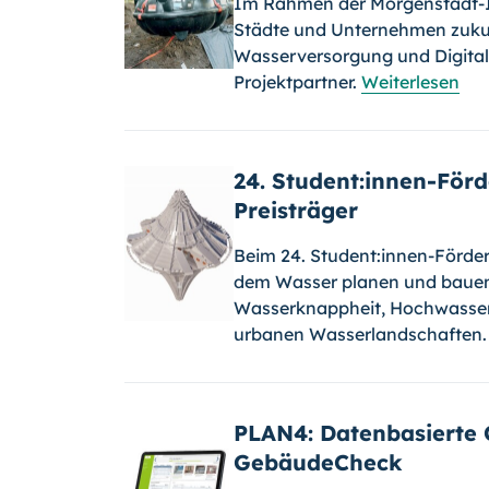
Im Rahmen der Morgenstadt-In
Städte und Unternehmen zukun
Wasserversorgung und Digitalisi
Projektpartner.
Weiterlesen
24. Student:innen-Förd
Preisträger
Beim 24. Student:innen-Förde
dem Wasser planen und bauen”
Wasserknappheit, Hochwasser
urbanen Wasserlandschaften
PLAN4: Datenbasierte
GebäudeCheck