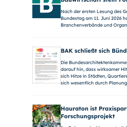
Nach der ersten Lesung des 
Bundestag am 11. Juni 2026 ha
Branchenverbände und Organi
BAK schließt sich Bün
Die Bundesarchitektenkammer 
darauf hin, dass wirksamer Hit
sich Hitze in Städten, Quarti
sich wesentlich durch Planung
Hauraton ist Praxispa
Forschungs­projekt