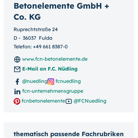
Betonelemente GmbH +
Co. KG
Ruprechtstraße 24
D
-
36037
Fulda
Telefon:
+49 661 8387-0
www.fcn-betonelemente.de
E-Mail an F.C. Nüdling
@nuedling
fcnuedling
fcn-unternehmensgruppe
fcnbetonelemente
@FCNuedling
thematisch passende Fachrubriken