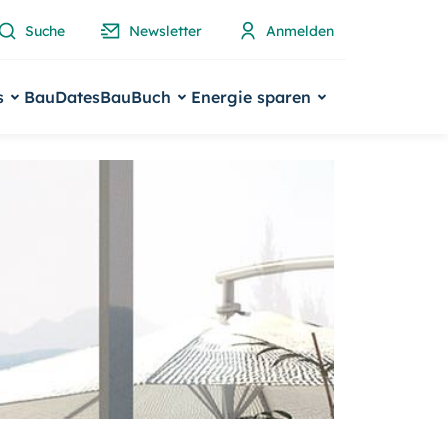
Suche
Newsletter
Anmelden
s
BauDates
BauBuch
Energie sparen