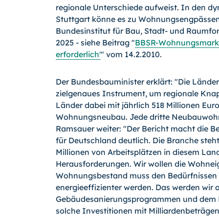
regionale Unterschiede aufweist. In den 
Stuttgart könne es zu Wohnungsengpässen 
Bundesinstitut für Bau, Stadt- und Raumf
2025 - siehe Beitrag "
BBSR-Wohnungsmarktp
erforderlich'
" vom 14.2.2010.
Der Bundesbauminister erklärt: "Die Lände
zielgenaues Instrument, um regionale Knap
Länder dabei mit jährlich 518 Millionen E
Wohnungsneubau. Jede dritte Neubauwohnun
Ramsauer weiter: "Der Bericht macht die 
für Deutschland deutlich. Die Branche steht 
Millionen von Arbeitsplätzen in diesem Land.
Herausforderungen. Wir wollen die Wohnei
Wohnungsbestand muss den Bedürfnissen 
energieeffizienter werden. Das werden wir 
Gebäudesanierungsprogrammen und dem P
solche Investitionen mit Milliardenbeträgen