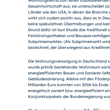
Wohnungswirtschaft einen stabilisierenden 
Gesamtwirtschaft aus; sie unterscheidet s
Länder wie den USA, in denen die Branche al
wirkt sich zudem positiv aus, dass es in D
keine spekulativen Übertreibungen und kei
Grund dafür ist laut Studie das traditionel
Festzinshypotheken und Bausparverträgen. 
Subprimemarktes. (Als Subprimemarkt wird
bezeichnet, der überwiegend aus Kreditnehm
Die Wohnungsversorgung in Deutschland sei
wurde primär bestehender Wohnraum sanie
energieeffizienten Bauen und Sanieren lief
Gebäudesanierung. Alleine mit den Förder
Milliarden Euro konnten von 2006 bis End
energetisch saniert bzw. energieeffizient 
Konjunkturpakets der Bundesregierung wurd