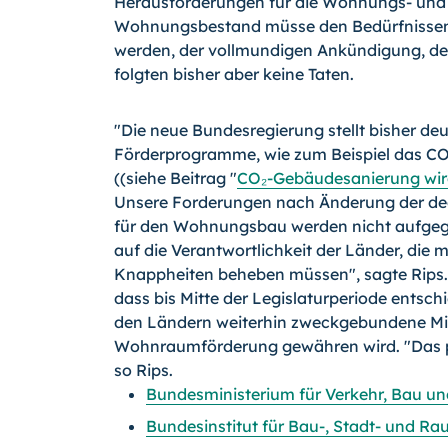
Herausforderungen für die Wohnungs- und I
Wohnungsbestand müsse den Bedürfnissen ä
werden, der vollmundigen Ankündigung, de
folgten bisher aber keine Taten.
"Die neue Bundesregierung stellt bisher deut
Förderprogramme, wie zum Beispiel das C
((siehe Beitrag "
CO₂-Gebäudesanierung wird f
Unsere Forderungen nach Änderung der deg
für den Wohnungsbau werden nicht aufgegr
auf die Verantwortlichkeit der Länder, die
Knappheiten beheben müssen", sagte Rips. G
dass bis Mitte der Legislaturperiode entsc
den Ländern weiterhin zweckgebundene Mit
Wohnraumförderung gewähren wird. "Das pa
so Rips.
Bundesministerium für Verkehr, Bau u
Bundesinstitut für Bau-, Stadt- und R