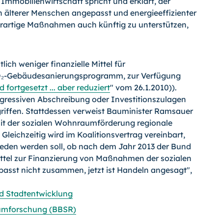
mmobilienwirtschaft spricht und erklärt, der
lterer Menschen angepasst und energieeffizienter
rartige Maßnahmen auch künftig zu unterstützen,
lich weniger finanzielle Mittel für
O₂-Gebäudesanierungsprogramm, zur Verfügung
ortgesetzt ... aber reduziert
" vom 26.1.2010)).
ressiven Abschreibung oder Investitionszulagen
iffen. Stattdessen verweist Bauminister Ramsauer
 mit der sozialen Wohnraumförderung regionale
leichzeitig wird im Koalitionsvertrag vereinbart,
hieden werden soll, ob nach dem Jahr 2013 der Bund
tel zur Finanzierung von Maßnahmen der sozialen
sst nicht zusammen, jetzt ist Handeln angesagt",
nd Stadtentwicklung
aumforschung (BBSR)