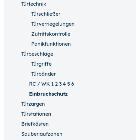
Türtechnik
Türschließer
Türverriegelungen
Zutrittskontrolle
Panikfunktionen
Türbeschläge
Türgriffe
Türbänder
RC / WK 1 2 3 4 5 6
Einbruchschutz
Türzargen
Türstationen
Briefkästen
Sauberlaufzonen