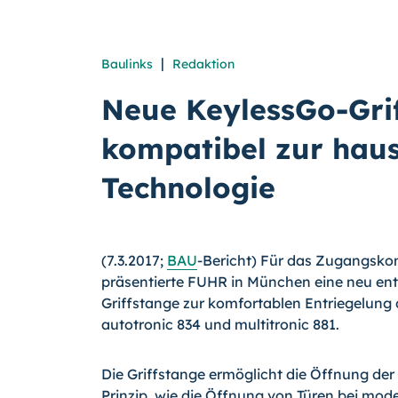
|
Baulinks
Redaktion
Neue KeylessGo-Gri
kompatibel zur hau
Technologie
(7.3.2017;
BAU
-Bericht) Für das Zugangsko
präsentierte FUHR in München eine neu ent
Griffstange zur komfortablen Entriegelung
autotronic 834 und multitronic 881.
Die Griffstange ermöglicht die Öffnung de
Prinzip, wie die Öffnung von Türen bei mod