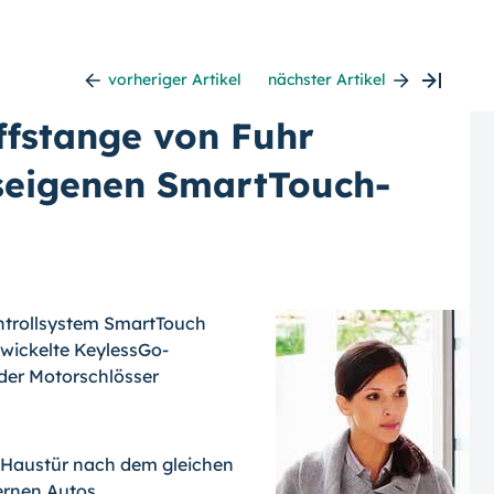
vorheriger Artikel
nächster Artikel
ffstange von Fuhr
seigenen SmartTouch-
ntrollsystem SmartTouch
wickelte KeylessGo-
 der Motorschlösser
r Haustür nach dem gleichen
ernen Autos.