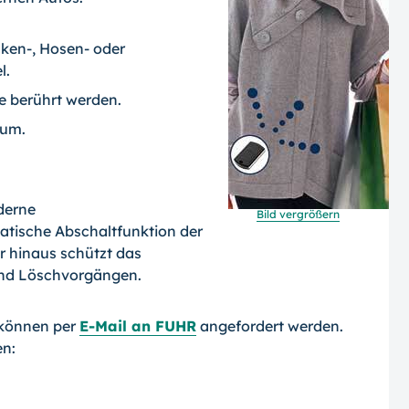
ken-, Hosen- oder
l.
le berührt werden.
ium.
derne
Bild vergrößern
atische Abschaltfunktion der
 hinaus schützt das
 und Löschvorgängen.
 können per
E-Mail an FUHR
angefordert werden.
en: