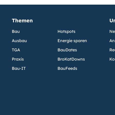
Themen
U
Bau
Hotspots
Ne
Ausbau
Energie sparen
An
TGA
BauDates
Re
Praxis
BroKatDowns
Ko
Bau-IT
BauFeeds