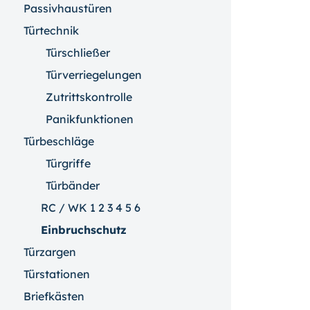
Passivhaustüren
Türtechnik
Türschließer
Türverriegelungen
Zutrittskontrolle
Panikfunktionen
Türbeschläge
Türgriffe
Türbänder
RC / WK 1 2 3 4 5 6
Einbruchschutz
Türzargen
Türstationen
Briefkästen