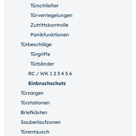
Türschließer
Türverriegelungen
Zutrittskontrolle
Panikfunktionen
Türbeschläge
Türgriffe
Türbänder
RC / WK 1 2 3 4 5 6
Einbruchschutz
Türzargen
Türstationen
Briefkästen
Sauberlaufzonen
Türentausch