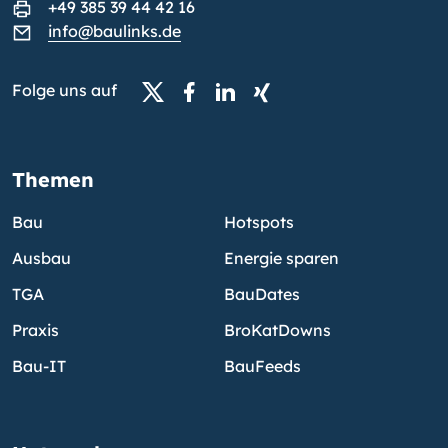
+49 385 39 44 42 16
info@baulinks.de
Folge uns auf
Themen
Bau
Hotspots
Ausbau
Energie sparen
TGA
BauDates
Praxis
BroKatDowns
Bau-IT
BauFeeds